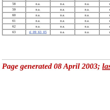
58
n.a.
n.a.
n.a.
59
n.a.
n.a.
n.a.
60
n.a.
n.a.
n.a.
61
n.a.
n.a.
n.a.
62
n.a.
n.a.
n.a.
63
tl_09_63_05
n.a.
n.a.
Page generated 08 April 2003;
la